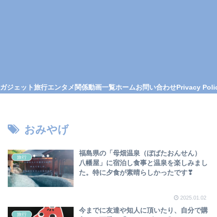
ガジェット
旅行
エンタメ関係
動画一覧
ホーム
お問い合わせ
Privacy Poli
おみやげ
福島県の「母畑温泉（ぼばたおんせん）
旅行
八幡屋」に宿泊し食事と温泉を楽しみまし
た。特に夕食が素晴らしかったです❣
2025.01.02
今までに友達や知人に頂いたり、自分で購
旅行