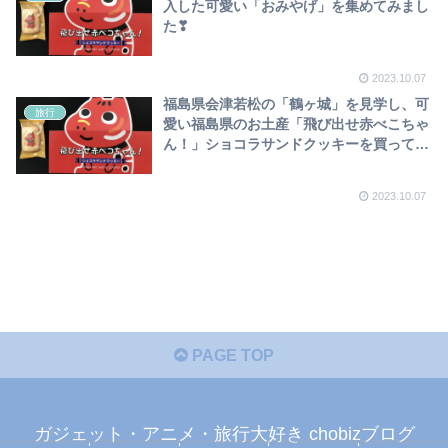
入した可愛い「おみやげ」を集めてみまし
た❣
2023.10.07
福島県会津若松の「鶴ヶ城」を見学し、可
旅行
愛い福島県のお土産「飛び出せ赤べこちゃ
ん！」ショコラサンドクッキーを買ってき
ました❣
2023.10.07
PAGE TOP
ガジェット・アニメ・旅行大好き chobizブログ