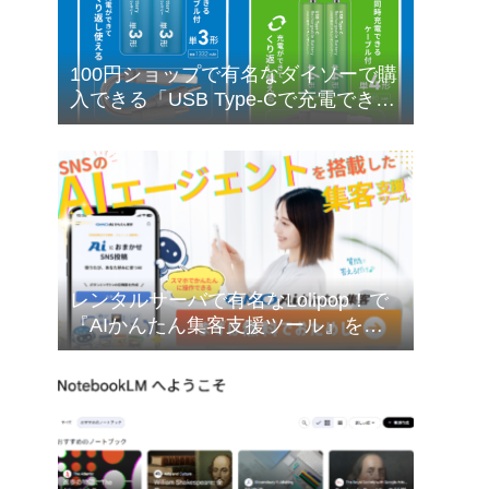
100円ショップで有名なダイソーで購
入できる「USB Type-Cで充電できる
乾電池型バッテリー」の購入検討に
ついて❣
レンタルサーバで有名なLolipop！で
『AIかんたん集客支援ツール』を無
料でお試しできます❣