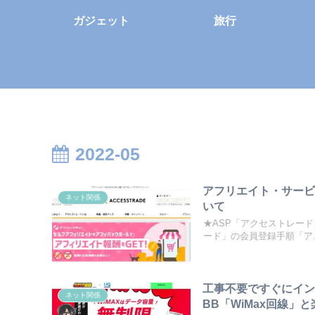
ガジェット
旅行
2022-05
アフリエイト・サー
ネット関係
いて
★ASP「アクセストレード
ード」の会員登録手順「ア..
工事不要ですぐにイン
ネット関係
BB「WiMax回線