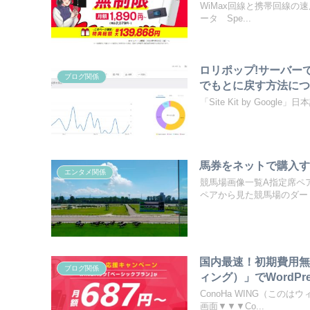
WiMax回線と携帯回線の速
ータ Spe...
ロリポップ!サーバーで「
ブログ関係
でもとに戻す方法に
「Site Kit by Googl
馬券をネットで購入す
エンタメ関係
競馬場画像一覧A指定席ペ
ペアから見た競馬場のダート
国内最速！初期費用無料
ブログ関係
ィング）」でWordP
ConoHa WING（この
画面▼▼▼Co...