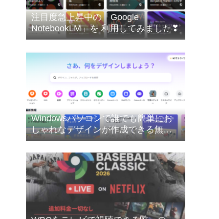
注目度急上昇中の「Google
NotebookLM」を 利用してみました❣
Windowsパソコンで誰でも簡単にお
しゃれなデザインが作成できる無料
のオンライングラフィックデザイン
ツールのCanva（キャンバ）を使って
みたした❣