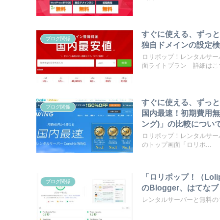
すぐに使える、ずっと
ブログ関係
独自ドメインの設定検
ロリポップ！レンタルサー
面ライトプラン 詳細はこち
すぐに使える、ずっと
ブログ関係
国内最速！初期費用無料
ング)」の比較につい
ロリポップ！レンタルサーバ
のトップ画面「ロリポ...
「ロリポップ！（Lol
ブログ関係
のBlogger、はて
レンタルサーバーと無料の