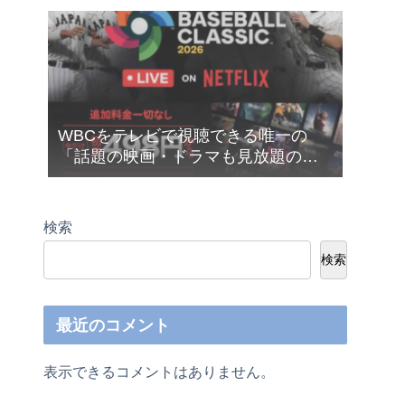
ツールのCanva（キャンバ）を使って
みたした❣
WBCをテレビで視聴できる唯一の
「話題の映画・ドラマも見放題の
Netflix（ネットフリックス）」が今だ
け月額４９８円から利用できます❣
検索
検索
最近のコメント
表示できるコメントはありません。