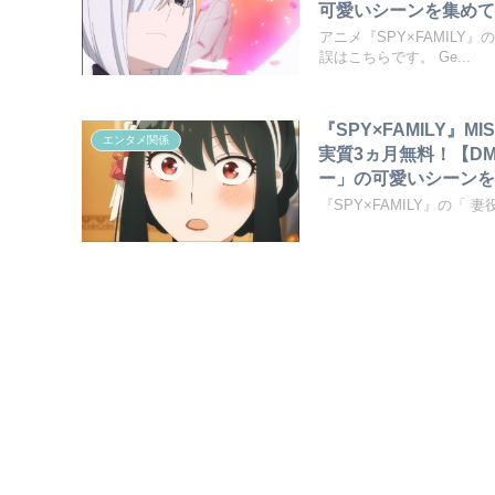
可愛いシーンを集めて
アニメ『SPY×FAMIL
誤はこちらです。 Ge...
『SPY×FAMILY』
エンタメ関係
実質3ヵ月無料！【D
ー」の可愛いシーンを
『SPY×FAMILY』の