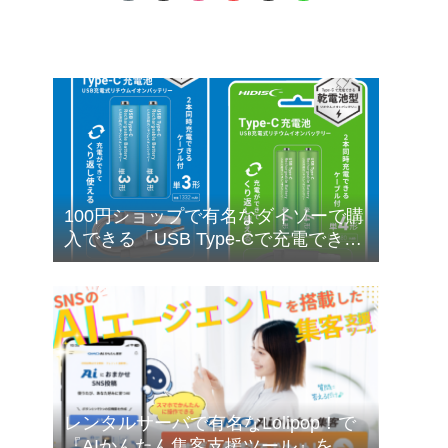
100円ショップで有名なダイソーで購
入できる「USB Type-Cで充電できる
乾電池型バッテリー」の購入検討に
ついて❣
レンタルサーバで有名なLolipop！で
『AIかんたん集客支援ツール』を無