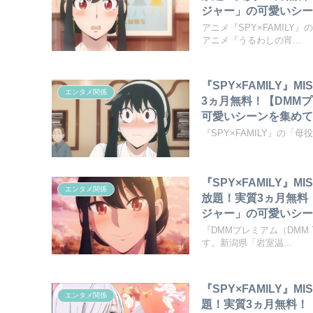
ジャー」の可愛いシー
アニメ『SPY×FAMIL
アニメ『うるわしの宵...
『SPY×FAMILY』
エンタメ関係
3ヵ月無料！【DMM
可愛いシーンを集めて
『SPY×FAMILY』の
『SPY×FAMILY
エンタメ関係
放題！実質3ヵ月無料
ジャー」の可愛いシー
『DMMプレミアム（DMM 
す。新潟県「岩室温...
『SPY×FAMILY』
エンタメ関係
題！実質3ヵ月無料！【