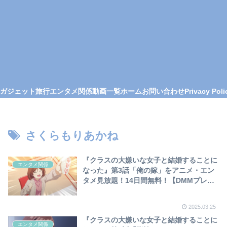
ガジェット
旅行
エンタメ関係
動画一覧
ホーム
お問い合わせ
Privacy Poli
さくらもりあかね
『クラスの大嫌いな女子と結婚することに
エンタメ関係
なった』第3話「俺の嫁」をアニメ・エン
タメ見放題！14日間無料！【DMMプレミ
アム（DMM TV）】で観て「桜森朱音(さ
くらもりあかね)」の可愛いシーンを集め
2025.03.25
てみました❣
『クラスの大嫌いな女子と結婚することに
エンタメ関係