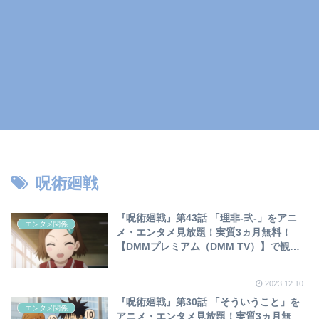
呪術廻戦
『呪術廻戦』第43話 「理非-弐-」をアニ
エンタメ関係
メ・エンタメ見放題！実質3ヵ月無料！
【DMMプレミアム（DMM TV）】で観て
「釘崎野薔薇」の可愛いシーンを集めてみ
ました❣
2023.12.10
『呪術廻戦』第30話 「そういうこと」を
エンタメ関係
アニメ・エンタメ見放題！実質3ヵ月無