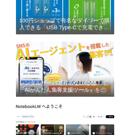
100円ショップで有名なダイソーで購
入できる「USB Type-Cで充電できる
乾電池型バッテリー」の購入検討に
ついて❣
レンタルサーバで有名なLolipop！で
『AIかんたん集客支援ツール』を無
料でお試しできます❣