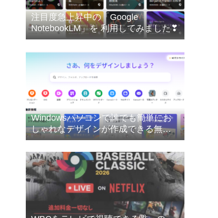
注目度急上昇中の「Google
NotebookLM」を 利用してみました❣
Windowsパソコンで誰でも簡単にお
しゃれなデザインが作成できる無料
のオンライングラフィックデザイン
ツールのCanva（キャンバ）を使って
みたした❣