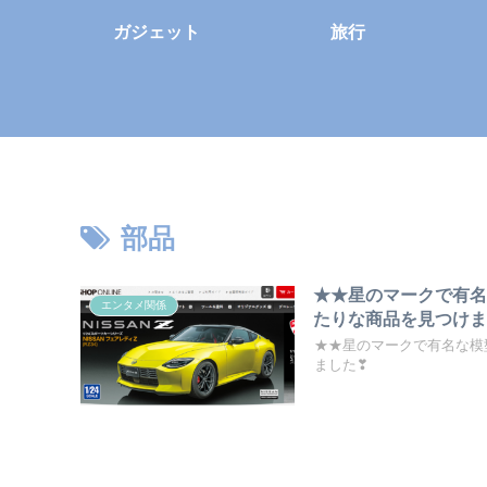
ガジェット
旅行
部品
★★星のマークで有
エンタメ関係
たりな商品を見つけま
★★星のマークで有名な模
ました❣