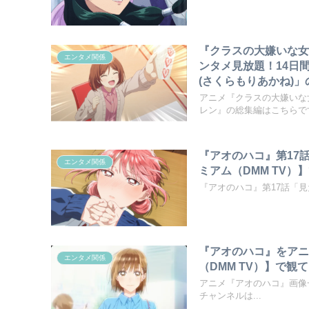
『クラスの大嫌いな女
エンタメ関係
ンタメ見放題！14日
(さくらもりあかね)
アニメ『クラスの大嫌いな
レン』の総集編はこちらです。
『アオのハコ』第17
エンタメ関係
ミアム（DMM TV
『アオのハコ』第17話「
『アオのハコ』をアニ
エンタメ関係
（DMM TV）】で
アニメ『アオのハコ』画像一覧
チャンネルは...