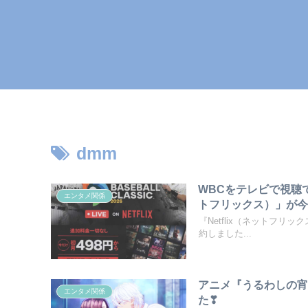
dmm
WBCをテレビで視聴で
エンタメ関係
トフリックス）」が今
『Netflix（ネットフリッ
約しました...
アニメ『うるわしの
エンタメ関係
た❣