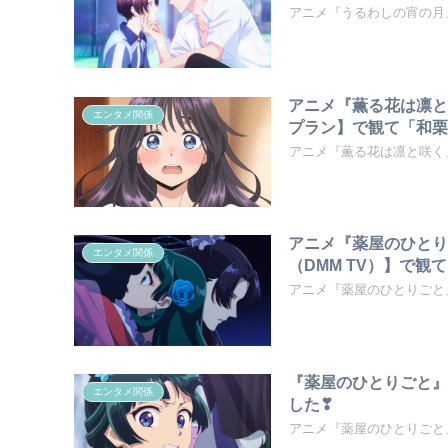
アニメ『うるわしの宵の月
アニメ『薫る花は凛と
エンタメ関係
プラン】で観て「和栗
アニメ『薫る花は凛と咲く
アニメ『薬屋のひとり
エンタメ関係
（DMM TV）】で
アニメ『薬屋のひとりごと
『薬屋のひとりごと』
エンタメ関係
した❣
アニメ『薬屋のひとりごと