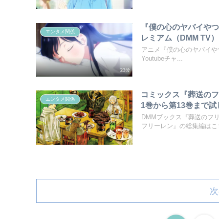
『僕の心のヤバイやつ
エンタメ関係
レミアム（DMM T
アニメ『僕の心のヤバイやつ
Youtubeチャ...
コミックス『葬送のフ
エンタメ関係
1巻から第13巻まで
DMMブックス『葬送のフ
フリーレン』の総集編はこち
次