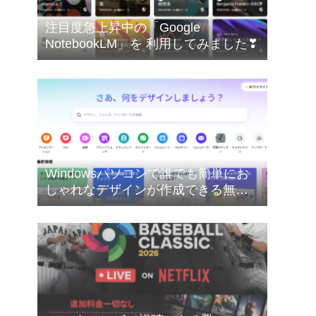
注目度急上昇中の「Google
NotebookLM」を 利用してみました❣
Windowsパソコンで誰でも簡単にお
しゃれなデザインが作成できる無料
のオンライングラフィックデザイン
ツールのCanva（キャンバ）を使って
みたした❣