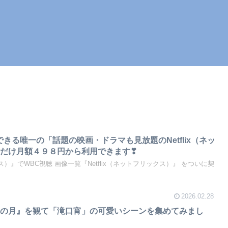
きる唯一の「話題の映画・ドラマも見放題のNetflix（ネッ
だけ月額４９８円から利用できます❣
クス）』でWBC視聴 画像一覧『Netflix（ネットフリックス）』 をついに契
2026.02.28
宵の月』を観て「滝口宵」の可愛いシーンを集めてみまし