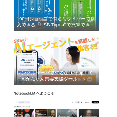
100円ショップで有名なダイソーで購
入できる「USB Type-Cで充電できる
乾電池型バッテリー」の購入検討に
ついて❣
レンタルサーバで有名なLolipop！で
『AIかんたん集客支援ツール』を無
料でお試しできます❣