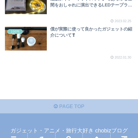
間をおしゃれに演出できるLEDテープライ
トを購入し家中の色々なところに仮設置し
てみました❣
2023.02.25
僕が実際に使って良かったガジェットの紹
100均
介について❣
2022.01.30
PAGE TOP
ガジェット・アニメ・旅行大好き chobizブログ