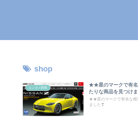
shop
★★星のマークで有
エンタメ関係
たりな商品を見つけま
★★星のマークで有名な模
ました❣