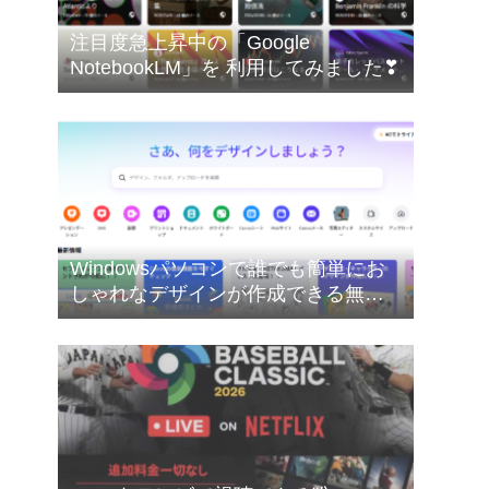
注目度急上昇中の「Google
NotebookLM」を 利用してみました❣
Windowsパソコンで誰でも簡単にお
しゃれなデザインが作成できる無料
のオンライングラフィックデザイン
ツールのCanva（キャンバ）を使って
みたした❣