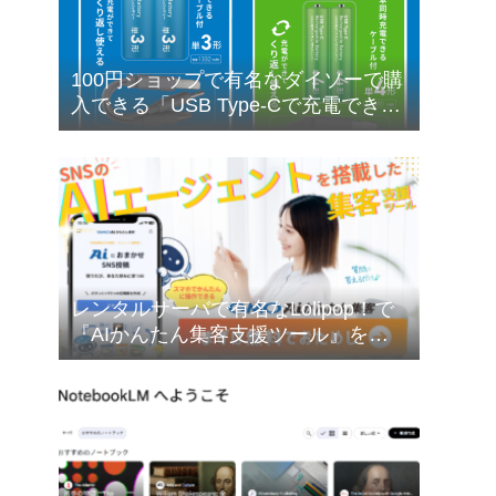
100円ショップで有名なダイソーで購
入できる「USB Type-Cで充電できる
乾電池型バッテリー」の購入検討に
ついて❣
レンタルサーバで有名なLolipop！で
『AIかんたん集客支援ツール』を無
料でお試しできます❣