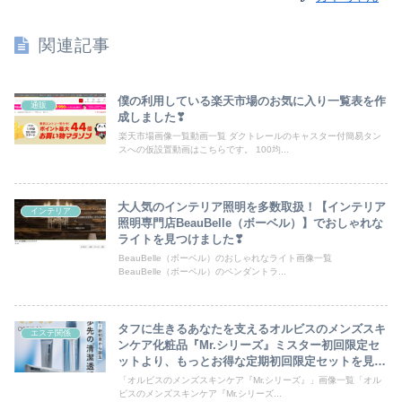
関連記事
僕の利用している楽天市場のお気に入り一覧表を作
通販
成しました❣
楽天市場画像一覧動画一覧 ダクトレールのキャスター付簡易タン
スへの仮設置動画はこちらです。 100均...
大人気のインテリア照明を多数取扱！【インテリア
インテリア
照明専門店BeauBelle（ボーベル）】でおしゃれな
ライトを見つけました❣
BeauBelle（ボーベル）のおしゃれなライト画像一覧
BeauBelle（ボーベル）のペンダントラ...
タフに生きるあなたを支えるオルビスのメンズスキ
エステ関係
ンケア化粧品『Mr.シリーズ』ミスター初回限定セ
ットより、もっとお得な定期初回限定セットを見つ
けました❣
「オルビスのメンズスキンケア『Mr.シリーズ』」画像一覧「オル
ビスのメンズスキンケア『Mr.シリーズ...