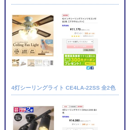
4灯シーリングライト CE4LA-22SS 全2色