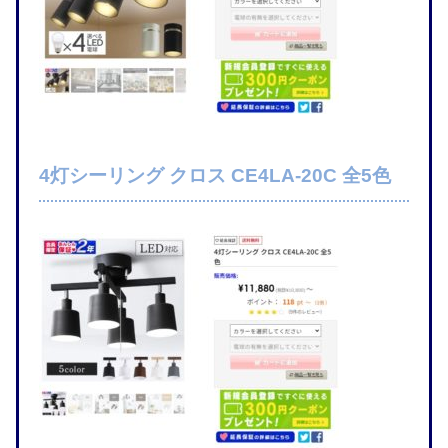
4灯シーリング クロス CE4LA-20C 全5色