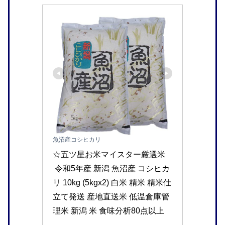
魚沼産コシヒカリ
☆五ツ星お米マイスター厳選米
 令和5年産 新潟 魚沼産 コシヒカ
リ 10kg (5kgx2) 白米 精米 精米仕
立て発送 産地直送米 低温倉庫管
理米 新潟 米 食味分析80点以上