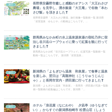
長野県安曇野市癒しと感動のオアシス「大王わさび
旅行
農場」を見学し、湧水飯釜「大王庵」で名物「本わ
さび飯」を頂きました❣
長野県安曇野「大王わさび農場」旅行画像一覧動画一覧 新潟県
「岩室温泉 ゆもとや」の動画はこちらです。...
群馬県みなかみ町の水上温泉源泉湯の宿松乃井に宿
旅行
泊し谷川岳ロープウェイに乗って紅葉を観に行って
きました❣
群馬県みなかみ町『谷川岳ロープウェイ』紅葉写真一覧動画一覧
動画一覧はこちらです。 新潟県「岩室温泉...
新潟県の「よもぎひら温泉 和泉屋」で食事と温泉
旅行
を楽しみ、翌日は「高龍神社（こうりゅうじんじ
ゃ）」と長岡市宮内・摂田屋に行ってきました❣
新潟県・よもぎひら温泉「和泉屋」・長岡市・摂田屋の写真一覧動
画一覧動画の総集編はこちらです。新潟県「...
ホテル「浪花屋（なにわや） 夕凪亭（ゆうなぎて
旅行
い）」からすぐの新潟県柏崎市 松雲山荘（しょう