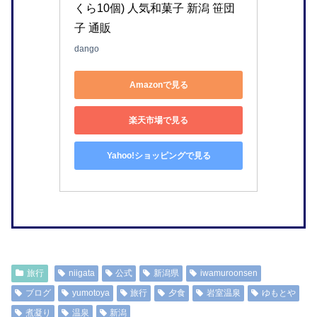
くら10個) 人気和菓子 新潟 笹団
子 通販
dango
Amazonで見る
楽天市場で見る
Yahoo!ショッピングで見る
旅行
niigata
公式
新潟県
iwamuroonsen
ブログ
yumotoya
旅行
夕食
岩室温泉
ゆもとや
煮凝り
温泉
新潟