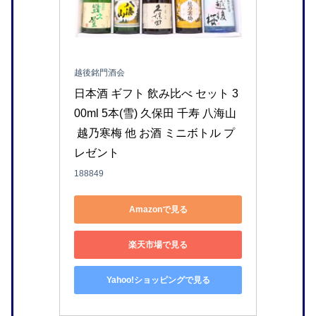
越後銘門酒会
日本酒 ギフト 飲み比べ セット 3
00ml 5本(雪) 久保田 千寿 八海山
 越乃寒梅 他 お酒 ミニボトル プ
レゼント
188849
Amazonで見る
楽天市場で見る
Yahoo!ショッピングで見る