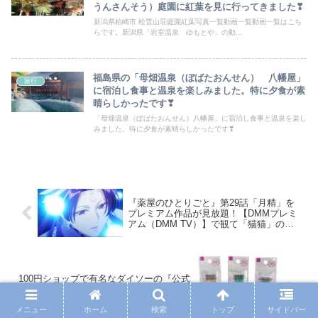
うんさんそう）庭園に紅葉を見に行ってきました❣
新潟県柏崎市 松雲山荘庭園紅葉写真一覧動画一覧動画一覧はこち
らです。新潟県「岩室温泉 ゆもとや」の動...
福島県の「母畑温泉（ぼばたおんせん） 八幡屋」
旅行
に宿泊し食事と温泉を楽しみました。特に夕食が素
晴らしかったです❣
「母畑温泉（ぼばたおんせん）八幡屋」に宿泊し食事と温泉を楽し
みました。特に夕食が素晴らしかったです❣
『薬屋のひとりごと』第29話「月精」を
プレミアム作品が見放題！【DMMプレミ
アム（DMM TV）】で観て「猫猫」の可
愛い場面を集めてみました❣
100円ショップで有名なダイソーの『公式
通販ダイソーネットストア』でApple
Watch関係の商品「いろいろなスマート
メニュー
ホーム
検索
トップ
サイドバー
ウォッチバンド」を見つけました❣