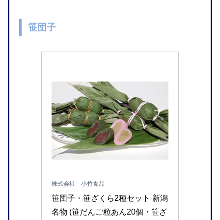
笹団子
株式会社 小竹食品
笹団子・笹ざくら2種セット 新潟
名物 (笹だんご粒あん20個・笹ざ