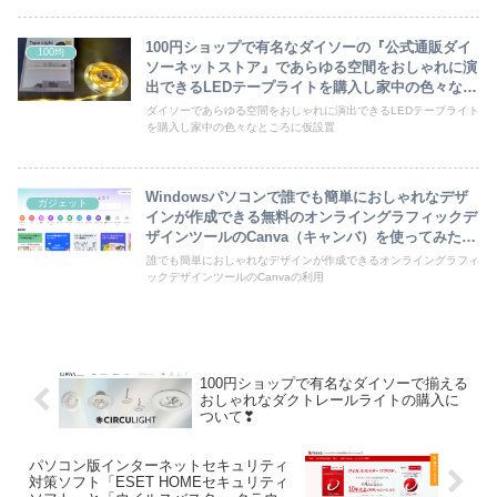
100円ショップで有名なダイソーの『公式通販ダイ
100均
ソーネットストア』であらゆる空間をおしゃれに演
出できるLEDテープライトを購入し家中の色々なと
ころに仮設置してみました❣
ダイソーであらゆる空間をおしゃれに演出できるLEDテープライト
を購入し家中の色々なところに仮設置
Windowsパソコンで誰でも簡単におしゃれなデザ
ガジェット
インが作成できる無料のオンライングラフィックデ
ザインツールのCanva（キャンバ）を使ってみたし
た❣
誰でも簡単におしゃれなデザインが作成できるオンライングラフィ
ックデザインツールのCanvaの利用
100円ショップで有名なダイソーで揃える
おしゃれなダクトレールライトの購入に
ついて❣
パソコン版インターネットセキュリティ
対策ソフト「ESET HOMEセキュリティ