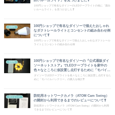
白いルームライト」を見つけました❣
100円ショップで有名なダイソーのLEDテープライトの他に「面白
いルームライト」を見つけました❣
100円ショップで有名なダイソーで揃えたおしゃれ
100均
なダクトレールライトとコンセントの組み合わせ例
について❣
100円ショップで有名なダイソーで揃えたおしゃれなダクトレール
ライトとコンセントの組み合わせ例
100円ショップで有名なダイソーの『公式通販ダイ
100均
ソーネットストア』でLEDテープライトを家中の
色々なところに仮設置し点灯するために「モバイル
バッテリー」の購入を検討してみました❣
ダイソーでLEDテープライトを色々なところに仮設置し点灯するた
めに「モバイルバッテリー」の購入を検討❣
防犯用ネットワークカメラ（ATOM Cam Swing）
ガジェット
の開封から利用できるまでのレビューについて❣
防犯用ネットワークカメラ（ATOM Cam Swing）の開封から利用
できるまでのレビューについて❣