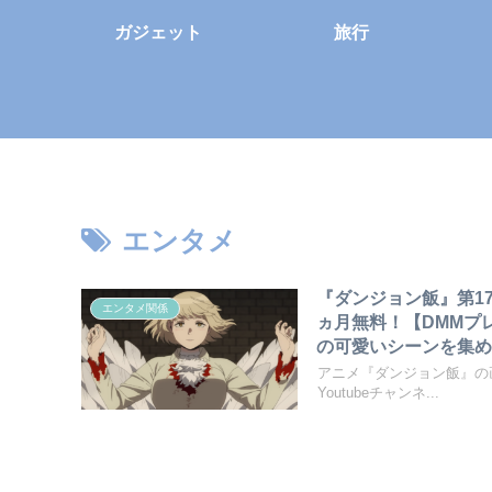
ガジェット
旅行
エンタメ
『ダンジョン飯』第1
エンタメ関係
ヵ月無料！【DMMプ
の可愛いシーンを集め
アニメ『ダンジョン飯』の画
Youtubeチャンネ...