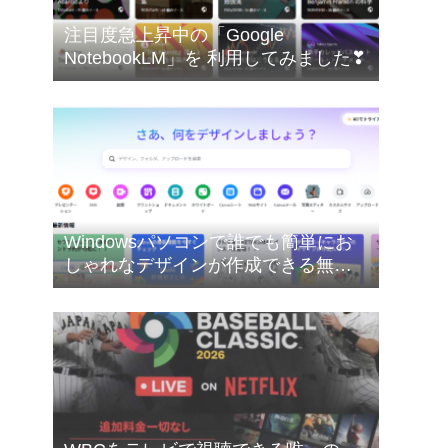
注目度急上昇中の「Google
NotebookLM」を 利用してみました❣
Windowsパソコンで誰でも簡単にお
しゃれなデザインが作成できる無料
のオンライングラフィックデザイン
ツールのCanva（キャンバ）を使って
みたした❣