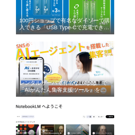
100円ショップで有名なダイソーで購
入できる「USB Type-Cで充電できる
乾電池型バッテリー」の購入検討に
ついて❣
レンタルサーバで有名なLolipop！で
『AIかんたん集客支援ツール』を無
料でお試しできます❣