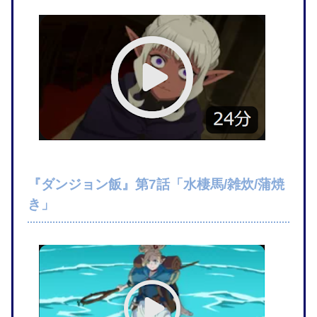
『ダンジョン飯』第7話「水棲馬/雑炊/蒲焼
き」