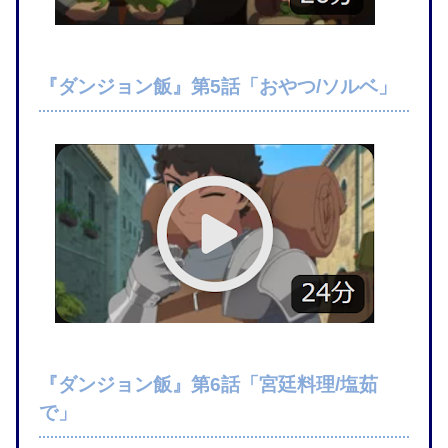
『ダンジョン飯』第5話「おやつ/ソルベ」
『ダンジョン飯』第6話「宮廷料理/塩茹
で」