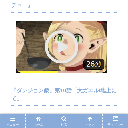
チュー」
『ダンジョン飯』第10話「大ガエル/地上に
て」
メニュー
ホーム
検索
トップ
サイドバー