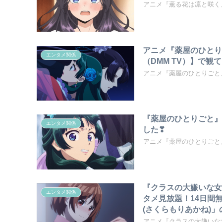
アニメ『薫る花は凛と咲く
アニメ『薬屋のひとり
エンタメ関係
（DMM TV）】で
アニメ『薬屋のひとりごと
『薬屋のひとりごと』
エンタメ関係
した❣
アニメ『薬屋のひとりごと
『クラスの大嫌いな女
エンタメ関係
タメ見放題！14日間
(さくらもりあかね)
アニメ『クラスの大嫌いな