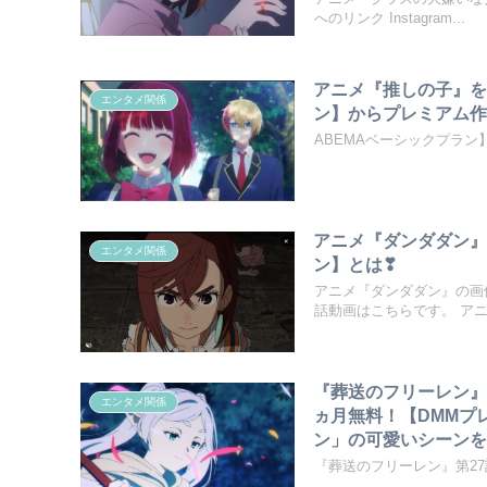
へのリンク Instagram...
アニメ『推しの子』を
エンタメ関係
ン】からプレミアム作
ABEMAベーシックプラ
アニメ『ダンダダン』
エンタメ関係
ン】とは❣
アニメ『ダンダダン』の画
話動画はこちらです。 アニメ
『葬送のフリーレン』
エンタメ関係
ヵ月無料！【DMMプ
ン」の可愛いシーンを
『葬送のフリーレン』第2