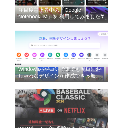
注目度急上昇中の「Google
NotebookLM」を 利用してみました❣
Windowsパソコンで誰でも簡単にお
しゃれなデザインが作成できる無料
のオンライングラフィックデザイン
ツールのCanva（キャンバ）を使って
みたした❣