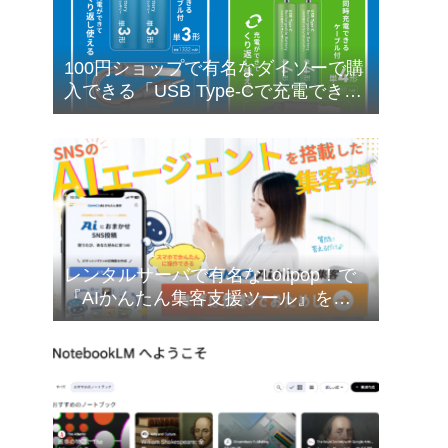
100円ショップで有名なダイソーで購
入できる「USB Type-Cで充電できる
乾電池型バッテリー」の購入検討に
ついて❣
レンタルサーバで有名なLolipop！で
『AIかんたん集客支援ツール』を無
料でお試しできます❣