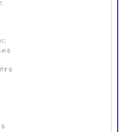
と
ロに
しめる
択する
する