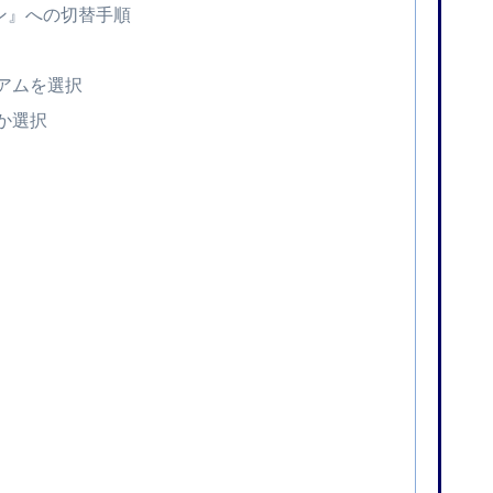
ン』への切替手順
ミアムを選択
か選択
力