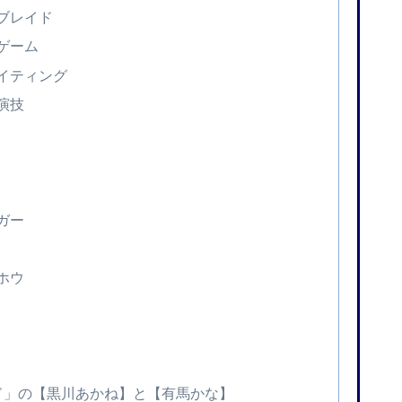
京ブレイド
ゲーム
ライティング
演技
ガー
ホウ
ド」の【黒川あかね】と【有馬かな】