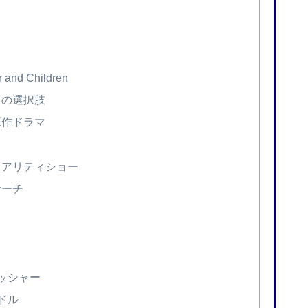
d Children
目の選択肢
原作ドラマ
リアリティショー
サーチ
て
レッシャー
ドル