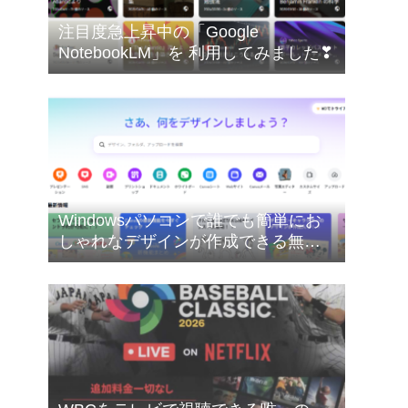
注目度急上昇中の「Google
NotebookLM」を 利用してみました❣
Windowsパソコンで誰でも簡単にお
しゃれなデザインが作成できる無料
のオンライングラフィックデザイン
ツールのCanva（キャンバ）を使って
みたした❣