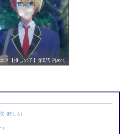
ニメ【推しの子】第8話 初めて
次
ン』