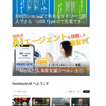
100円ショップで有名なダイソーで購
入できる「USB Type-Cで充電できる
乾電池型バッテリー」の購入検討に
ついて❣
レンタルサーバで有名なLolipop！で
『AIかんたん集客支援ツール』を無
料でお試しできます❣