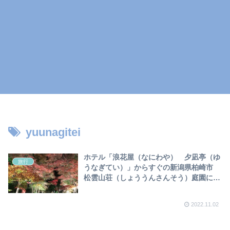
yuunagitei
ホテル「浪花屋（なにわや） 夕凪亭（ゆ
旅行
うなぎてい）」からすぐの新潟県柏崎市
松雲山荘（しょううんさんそう）庭園に紅
葉を見に行ってきました❣
2022.11.02