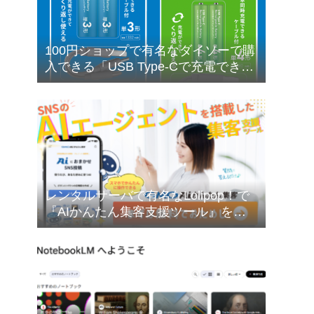
100円ショップで有名なダイソーで購
入できる「USB Type-Cで充電できる
乾電池型バッテリー」の購入検討に
ついて❣
レンタルサーバで有名なLolipop！で
『AIかんたん集客支援ツール』を無
料でお試しできます❣