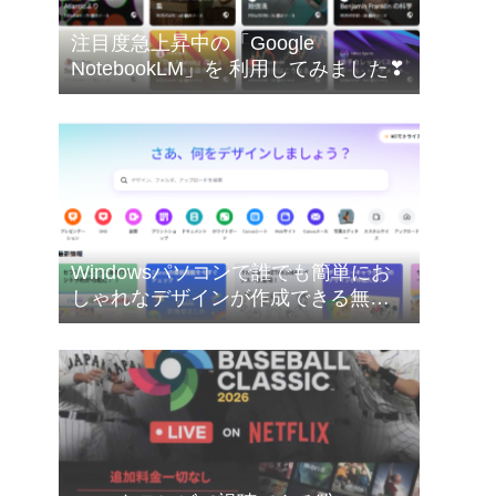
注目度急上昇中の「Google
NotebookLM」を 利用してみました❣
Windowsパソコンで誰でも簡単にお
しゃれなデザインが作成できる無料
のオンライングラフィックデザイン
ツールのCanva（キャンバ）を使って
みたした❣