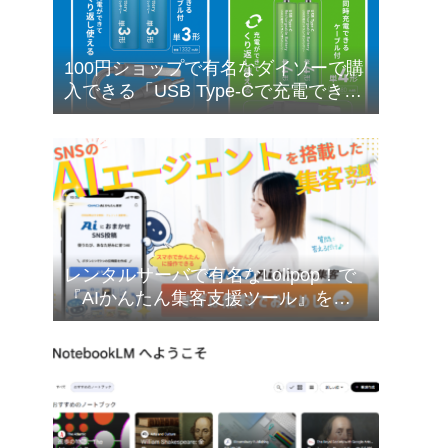
100円ショップで有名なダイソーで購
入できる「USB Type-Cで充電できる
乾電池型バッテリー」の購入検討に
ついて❣
レンタルサーバで有名なLolipop！で
『AIかんたん集客支援ツール』を無
料でお試しできます❣