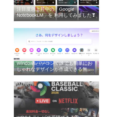
注目度急上昇中の「Google
NotebookLM」を 利用してみました❣
Windowsパソコンで誰でも簡単にお
しゃれなデザインが作成できる無料
のオンライングラフィックデザイン
ツールのCanva（キャンバ）を使って
みたした❣