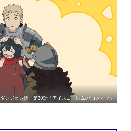
ダンジョン飯』第20話「アイスゴーレム/バロメッツ」